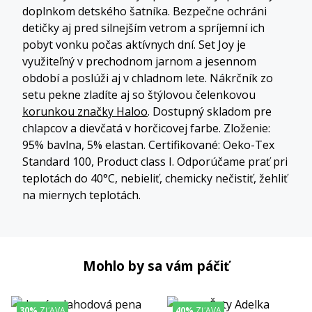
doplnkom detského šatníka. Bezpečne ochráni
detičky aj pred silnejším vetrom a spríjemní ich
pobyt vonku počas aktívnych dní. Set Joy je
využiteľný v prechodnom jarnom a jesennom
období a poslúži aj v chladnom lete. Nákrčník zo
setu pekne zladíte aj so štýlovou čelenkovou
korunkou značky Haloo
. Dostupný skladom pre
chlapcov a dievčatá v horčicovej farbe. Zloženie:
95% bavlna, 5% elastan. Certifikované: Oeko-Tex
Standard 100, Product class I. Odporúčame prať pri
teplotách do 40°C, nebieliť, chemicky nečistiť, žehliť
na miernych teplotách.
Mohlo by sa vám páčiť
TOPKA
30%
ZĽAVA
40%
ZĽAVA