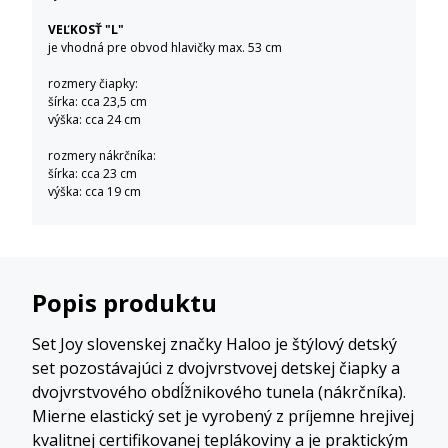
VEĽKOSŤ "L"
je vhodná pre obvod hlavičky max. 53 cm
rozmery čiapky:
šírka: cca 23,5 cm
výška: cca 24 cm
rozmery nákrčníka:
šírka: cca 23 cm
výška: cca 19 cm
Popis produktu
Set Joy slovenskej značky Haloo je štýlový detský
set pozostávajúci z dvojvrstvovej detskej čiapky a
dvojvrstvového obdĺžnikového tunela (nákrčníka).
Mierne elastický set je vyrobený z príjemne hrejivej
kvalitnej certifikovanej teplákoviny a je praktickým