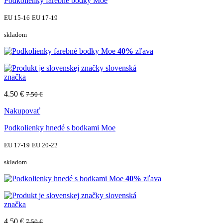
Podkolienky farebné bodky Moe
EU 15-16
EU 17-19
skladom
40%
zľava
slovenská
značka
4.50 €
7.50 €
Nakupovať
Podkolienky hnedé s bodkami Moe
EU 17-19
EU 20-22
skladom
40%
zľava
slovenská
značka
4.50 €
7.50 €