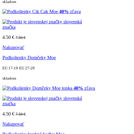
skladom
40%
zľava
slovenská
značka
4.50 €
7.50 €
Nakupovať
Podkolienky Domčeky Moe
EU 17-19
EU 27-29
skladom
topka
40%
zľava
slovenská
značka
4.50 €
7.50 €
Nakupovať