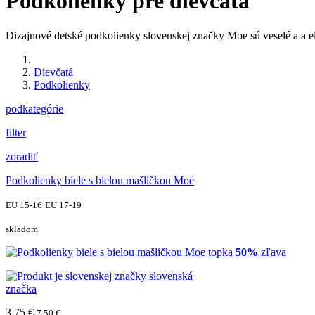
Podkolienky pre dievčatá
Dizajnové detské podkolienky slovenskej značky Moe sú veselé a a e
Dievčatá
Podkolienky
podkategórie
filter
zoradiť
Podkolienky biele s bielou mašličkou Moe
EU 15-16
EU 17-19
skladom
topka
50%
zľava
slovenská
značka
3.75 €
7.50 €