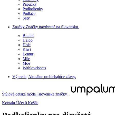
Papučky
Podkolienky
Pudláče
Sety
Značky
Značky navrhnuté na Slovensku.
Buubli
Haloo
Hole
Kiwi
Lemur
Mile
Moe
Withloveboots
Výpredaj
Aktuálne prebiehajúce zľavy.
Štýlová detská móda | slovenské značky
Kontakt
Účet
0
Košík