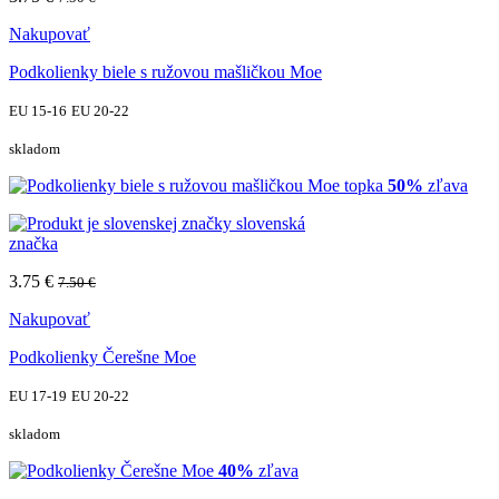
Nakupovať
Podkolienky biele s ružovou mašličkou Moe
EU 15-16
EU 20-22
skladom
topka
50%
zľava
slovenská
značka
3.75 €
7.50 €
Nakupovať
Podkolienky Čerešne Moe
EU 17-19
EU 20-22
skladom
40%
zľava