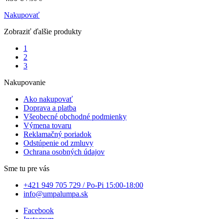
Nakupovať
Zobraziť ďalšie produkty
1
2
3
Nakupovanie
Ako nakupovať
Doprava a platba
Všeobecné obchodné podmienky
Výmena tovaru
Reklamačný poriadok
Odstúpenie od zmluvy
Ochrana osobných údajov
Sme tu pre vás
+421 949 705 729 / Po-Pi 15:00-18:00
info@umpalumpa.sk
Facebook