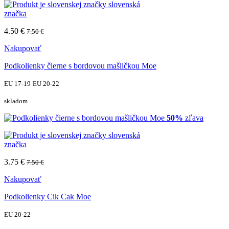
slovenská
značka
4.50 €
7.50 €
Nakupovať
Podkolienky čierne s bordovou mašličkou Moe
EU 17-19
EU 20-22
skladom
50%
zľava
slovenská
značka
3.75 €
7.50 €
Nakupovať
Podkolienky Cik Cak Moe
EU 20-22