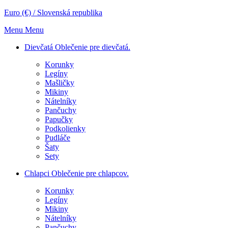
Euro (€) / Slovenská republika
Menu
Menu
Dievčatá
Oblečenie pre dievčatá.
Korunky
Legíny
Mašličky
Mikiny
Nátelníky
Pančuchy
Papučky
Podkolienky
Pudláče
Šaty
Sety
Chlapci
Oblečenie pre chlapcov.
Korunky
Legíny
Mikiny
Nátelníky
Pančuchy