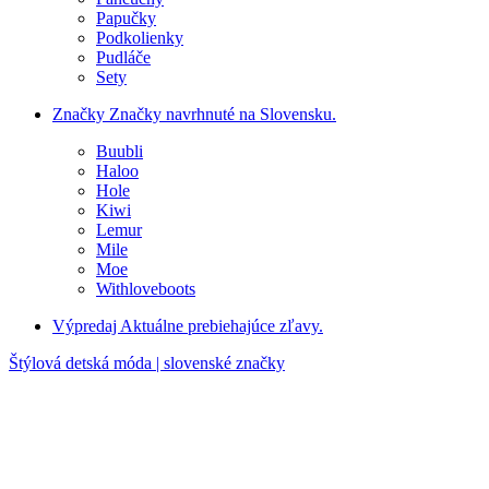
Papučky
Podkolienky
Pudláče
Sety
Značky
Značky navrhnuté na Slovensku.
Buubli
Haloo
Hole
Kiwi
Lemur
Mile
Moe
Withloveboots
Výpredaj
Aktuálne prebiehajúce zľavy.
Štýlová detská móda | slovenské značky