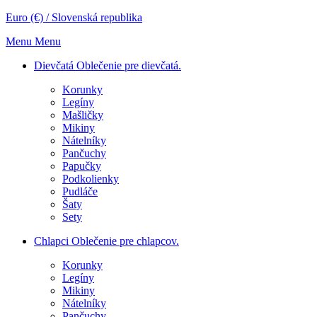
Euro (€) / Slovenská republika
Menu
Menu
Dievčatá
Oblečenie pre dievčatá.
Korunky
Legíny
Mašličky
Mikiny
Nátelníky
Pančuchy
Papučky
Podkolienky
Pudláče
Šaty
Sety
Chlapci
Oblečenie pre chlapcov.
Korunky
Legíny
Mikiny
Nátelníky
Pančuchy