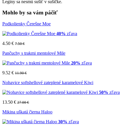
Legíny sa nesmú sušiť v sušičke.
Mohlo by sa vám páčiť
Podkolienky Čerešne Moe
40%
zľava
4.50 €
7.50 €
Pančuchy s trakmi mentolové Mile
20%
zľava
9.52 €
11.90 €
Nohavice softshellové zateplené karamelové Kiwi
50%
zľava
13.50 €
27.00 €
Mikina uškatá čierna Haloo
30%
zľava