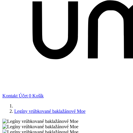
Kontakt
Účet
0
Košík
Legíny vrúbkované baklažánové Moe