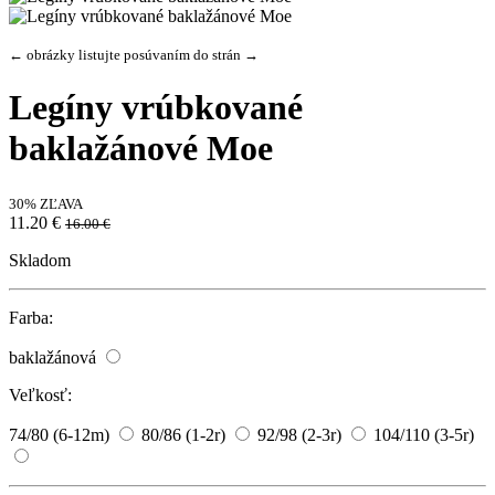
← obrázky listujte posúvaním do strán →
Legíny vrúbkované
baklažánové Moe
30% ZĽAVA
11.20 €
16.00 €
Skladom
Farba:
baklažánová
Veľkosť:
74/80 (6-12m)
80/86 (1-2r)
92/98 (2-3r)
104/110 (3-5r)