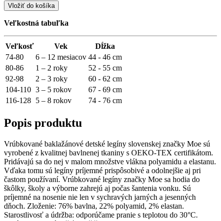
Vložiť do košíka
Veľkostná tabuľka
Veľkosť
Vek
Dĺžka
74-80
6 – 12 mesiacov
44 - 46 cm
80-86
1 – 2 roky
52 - 55 cm
92-98
2 – 3 roky
60 - 62 cm
104-110
3 – 5 rokov
67 - 69 cm
116-128
5 – 8 rokov
74 - 76 cm
Popis produktu
Vrúbkované baklažánové detské legíny slovenskej značky Moe sú
vyrobené z kvalitnej bavlnenej tkaniny s OEKO-TEX certifikátom.
Pridávajú sa do nej v malom množstve vlákna polyamidu a elastanu.
Vďaka tomu sú legíny príjemné prispôsobivé a odolnejšie aj pri
častom používaní. Vrúbkované legíny značky Moe sa hodia do
škôlky, školy a výborne zahrejú aj počas šantenia vonku. Sú
príjemné na nosenie nie len v sychravých jarných a jesenných
dňoch. Zloženie: 76% bavlna, 22% polyamid, 2% elastan.
Starostlivosť a údržba: odporúčame pranie s teplotou do 30°C.