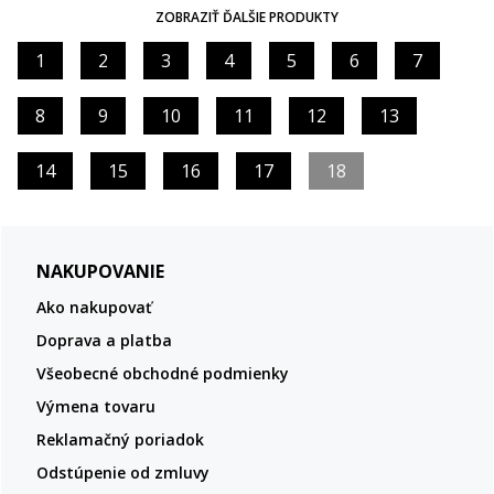
ZOBRAZIŤ ĎALŠIE PRODUKTY
1
2
3
4
5
6
7
8
9
10
11
12
13
14
15
16
17
18
NAKUPOVANIE
Ako nakupovať
Doprava a platba
Všeobecné obchodné podmienky
Výmena tovaru
Reklamačný poriadok
Odstúpenie od zmluvy