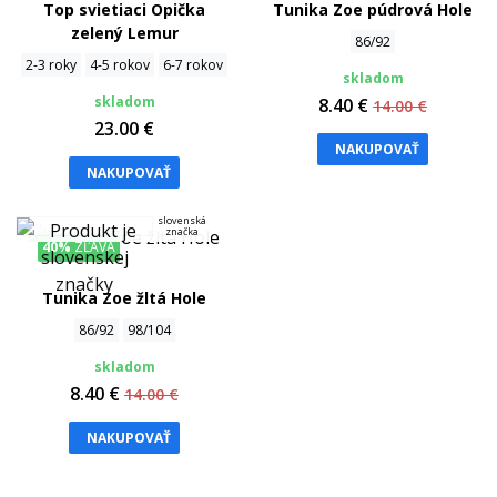
Top svietiaci Opička
Tunika Zoe púdrová Hole
zelený Lemur
86/92
2-3 roky
4-5 rokov
6-7 rokov
skladom
skladom
8.40 €
14.00 €
23.00 €
NAKUPOVAŤ
NAKUPOVAŤ
slovenská
značka
40%
ZĽAVA
Tunika Zoe žltá Hole
86/92
98/104
skladom
8.40 €
14.00 €
NAKUPOVAŤ