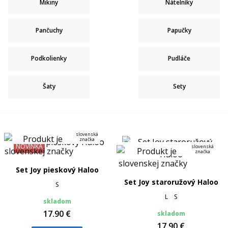
Mikiny
Nátelníky
Pančuchy
Papučky
Podkolienky
Pudláče
Šaty
Sety
slovenská
značka
NOVINKA
slovenská
značka
Set Joy pieskový Haloo
Set Joy staroružový Haloo
S
L
S
skladom
17.90 €
skladom
17.90 €