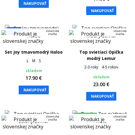
NAKUPOVAŤ
NAKUPOVAŤ
TOPKA
slovenská
slovenská
značka
značka
Set Joy tmavomodrý Haloo
Top svietiaci Opička
modrý Lemur
L
M
S
2-3 roky
4-5 rokov
skladom
skladom
17.90 €
23.00 €
NAKUPOVAŤ
NAKUPOVAŤ
40%
ZĽAVA
slovenská
slovenská
značka
značka